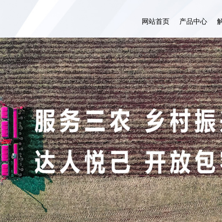
网站首页
产品中心
农业大田场景
大田自自助驾驶
农业果树场景
设施农业自动驾驶
设施农业场景
畜牧自动驾驶
服务流程
智