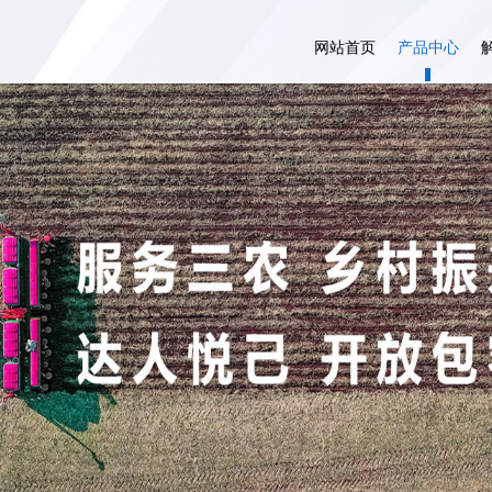
网站首页
产品中心
农业大田场景
大田自自助驾驶
农业果树场景
设施农业自动驾驶
设施农业场景
畜牧自动驾驶
服务流程
智